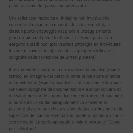
piede o esame del passo computerizzato:
Una sofisticata metodica di indagine non invasiva che
consente di misurare la quantità di carico esercitata su
ciascun punto d’appoggio del piede e l’atteggia-mento
prono-supino del piede in dinamica. L’esame può essere
eseguito a piedi nudi (per valutare patologie ed individuare
le zone di sovraccarico) e con le scarpe (per verificare la
congruità della correzione dell’ortesi piantare).
Il test prevede: controllo in ortostatismo bipodalico (esame
statico) ed indagine del passo durante l’evoluzione cinetica
del movimento (esame dinamico). Le misurazioni effettuate
sono accompagnate da documentazione a colori con analisi
dei valori pressori in automatico con confronto dei parametri
di normalità. Lo studio baropodometrico consente al
paziente di avere una chiara visione della distribuzione delle
superfici e dei carichi esercitati sul piede, aiutandolo a cono-
scere meglio il proprio appoggio, e valore posturale “Esame
per la Postura”.