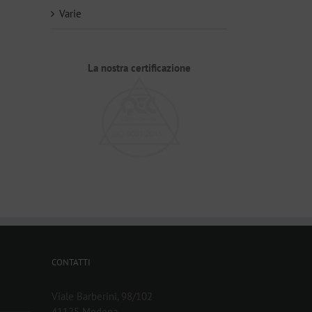
Varie
La nostra certificazione
CONTATTI
Viale Barberini, 98/102
41125 Modena