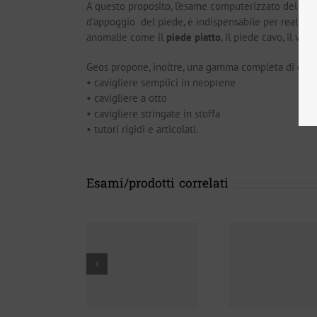
A questo proposito, l’esame computerizzato del pass
d’appoggio del piede, è indispensabile per realizzar
anomalie come il
piede piatto
, il piede cavo, il val
Geos propone, inoltre, una gamma completa di
orte
• cavigliere semplici in neoprene
• cavigliere a otto
• cavigliere stringate in stoffa
• tutori rigidi e articolati.
Esami/prodotti correlati
Plan
Protesi
Tutori
ortop