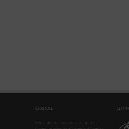
GEOS S.R.L
CERTIF
Benvenuti nel nostro sito internet.
Siamo un’azienda giovane e dinamica,