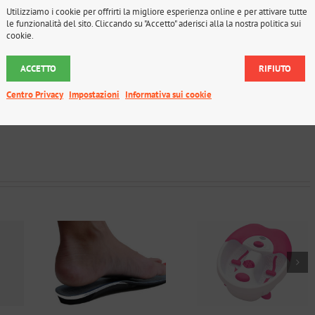
o, consentendo di misurare la quantità di carico esercitato sui punti
Utilizziamo i cookie per offrirti la migliore esperienza online e per attivare tutte
e il rimedio ortopedico più efficace per il trattamento di patologie e
le funzionalità del sito. Cliccando su "Accetto" aderisci alla la nostra politica sui
cookie.
gismo e il varismo.
si
e articoli per la
caviglia
, tra cui:
ACCETTO
RIFIUTO
Centro Privacy
Impostazioni
Informativa sui cookie
tari
Linea Beauty
Elettromedica
edici