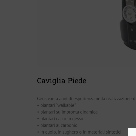
Caviglia Piede
Geos vanta anni di esperienza nella realizzazione d
• plantari “walkable”
• plantari su impronta dinamica
• plantari calco in gesso
• plantari al carbonio
• in cuoio, in sughero o in materiali sintetici.