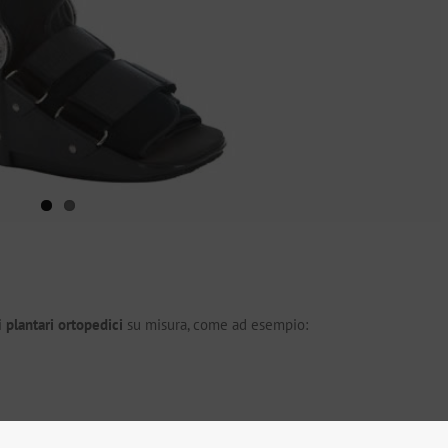
i
plantari ortopedici
su misura, come ad esempio: