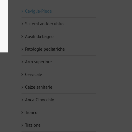
Caviglia-Piede
Sistemi antidecubito
Ausili da bagno
Patologie pediatriche
Arto superiore
Cervicale
Calze sanitarie
Anca-Ginocchio
Tronco
li
Trazione