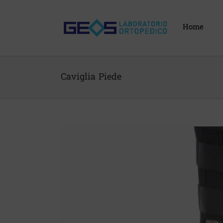
Skip
to
content
Home
Caviglia Piede
View
Larger
Image