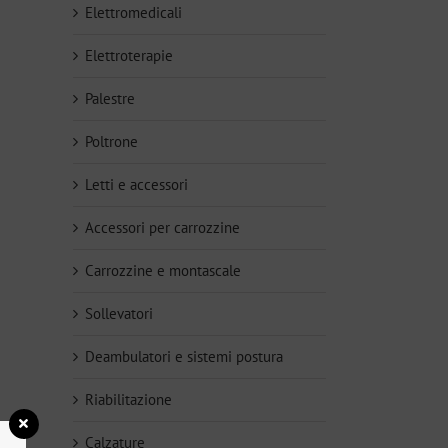
Elettromedicali
Elettroterapie
Palestre
Poltrone
Letti e accessori
Accessori per carrozzine
Carrozzine e montascale
Sollevatori
Deambulatori e sistemi postura
Riabilitazione
Calzature