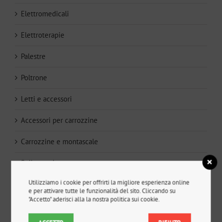
Elettromedicali
Elettroterapie
Palestre
Poltrone
Letti e accessori
Accessori per carrozzine
Carrozzine e montascale
Sollevatori
Utilizziamo i cookie per offrirti la migliore esperienza online
Deambulatori e sistemi postura
e per attivare tutte le funzionalità del sito. Cliccando su
"Accetto" aderisci alla la nostra politica sui cookie.
Riabilitazione