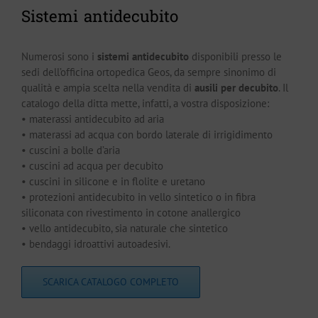
Sistemi antidecubito
Numerosi sono i
sistemi antidecubito
disponibili presso le
sedi dell’officina ortopedica Geos, da sempre sinonimo di
qualità e ampia scelta nella vendita di
ausili per decubito
. Il
catalogo della ditta mette, infatti, a vostra disposizione:
• materassi antidecubito ad aria
• materassi ad acqua con bordo laterale di irrigidimento
• cuscini a bolle d’aria
• cuscini ad acqua per decubito
• cuscini in silicone e in flolite e uretano
• protezioni antidecubito in vello sintetico o in fibra
siliconata con rivestimento in cotone anallergico
• vello antidecubito, sia naturale che sintetico
• bendaggi idroattivi autoadesivi.
SCARICA CATALOGO COMPLETO