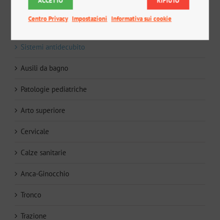
ACCETTO
RIFIUTO
Calzature
Centro Privacy
Impostazioni
Informativa sui cookie
Caviglia-Piede
Sistemi antidecubito
Ausili da bagno
Patologie pediatriche
Arto superiore
Cervicale
Calze sanitarie
Anca-Ginocchio
Tronco
Trazione