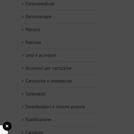
Elettromedicali
Elettroterapie
Palestre
Poltrone
Letti e accessori
Accessori per carrozzine
Carrozzine e montascale
Sollevatori
Deambulatori e sistemi postura
Riabilitazione
Calzature