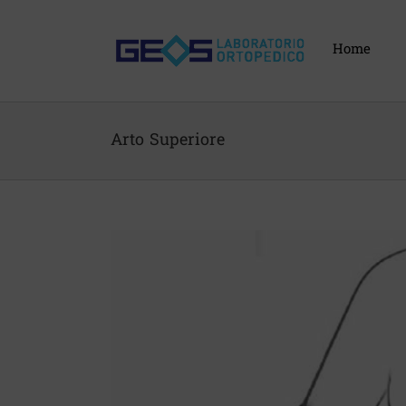
Skip
to
content
Home
Arto Superiore
View
Larger
Image