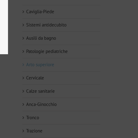
Caviglia-Piede
Sistemi antidecubito
Ausili da bagno
Patologie pediatriche
Arto superiore
Cervicale
Calze sanitarie
Anca-Ginocchio
li
Tronco
Trazione