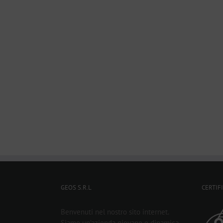
GEOS S.R.L
CERTIF
Benvenuti nel nostro sito internet.
Siamo un’azienda giovane e dinamica,