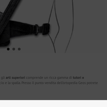
r gli
arti superiori
comprende un ricca gamma di
tutori e
ccio e la spalla. Presso il punto vendita dell’ortopedia Geos potrete