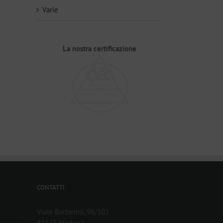
Varie
La nostra certificazione
CONTATTI
Viale Barberini, 98/102
41125 Modena