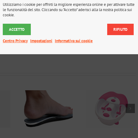
Utilizziamo i cookie per offrirti la migliore esperienza online e per attivare tutte
le funzionalità del sito. Cliccando su "Accetto" aderisci alla la nostra politica sui
cookie.
ACCETTO
RIFIUTO
Centro Privacy
Impostazioni
Informativa sui cookie
tari
Linea Beauty
Elettromedica
edici