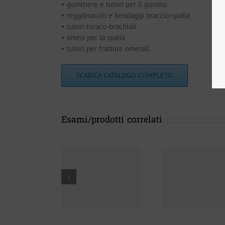
• gomitiere e tutori per il gomito
• reggibraccio e bendaggi braccio-spalla
• tutori toraco-brachiali
• ortesi per la spalla
• tutori per fratture omerali.
SCARICA CATALOGO COMPLETO
Esami/prodotti correlati
Plan
Protesi
Tutori
ortop