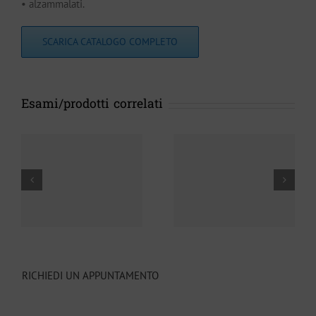
• alzammalati.
SCARICA CATALOGO COMPLETO
Esami/prodotti correlati
Plantari
Tutori
ortopedici
RICHIEDI UN APPUNTAMENTO