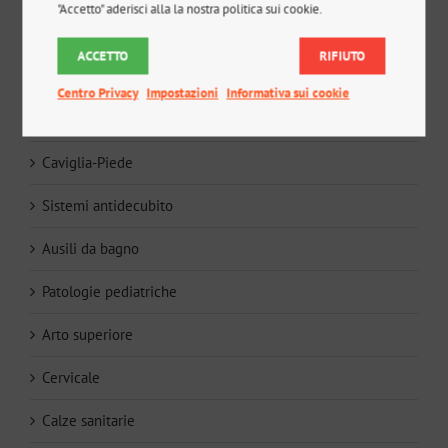
"Accetto" aderisci alla la nostra politica sui cookie.
Deambulatori e sistemi postura
ACCETTO
RIFIUTO
Riabilitazione
Centro Privacy
Impostazioni
Informativa sui cookie
Calzature
Caviglia-Piede
Sistemi antidecubito
Ausili da bagno
Patologie pediatriche
Arto superiore
Cervicale
Calze sanitarie