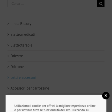
Ricerca
per:
Linea Beauty
Elettromedicali
Elettroterapie
Palestre
Poltrone
Letti e accessori
Accessori per carrozzine
Carrozzine e montascale
Utilizziamo i cookie per offrirti la migliore esperienza online
Sollevatori
e per attivare tutte le funzionalità del sito. Cliccando su