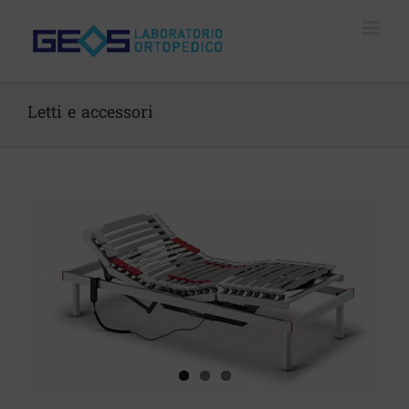
Skip
to
content
Letti e accessori
View
Larger
Image